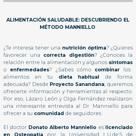
ALIMENTACIÓN SALUDABLE: DESCUBRIENDO EL
MÉTODO MANNIELLO
¿Te interesa tener una
nutrición óptima
? ¿Quieres
favorecer una
correcta digestión
? ¿Conoces la
relación entre la alimentación y algunos
síntomas
o
enfermedades
? ¿Sabes cómo
combinar
los
alimentos en tu
dieta habitual
de forma
adecuada? Desde
Proyecto Sanandana
, queremos
ofrecerte información y herramientas al respecto.
Por eso, Lázaro León y Olga Fernández realizaron
una interesante entrevista al Dr. Manniello para
ofrecer a su
comunidad
de seguidores.
El doctor
Donato Alberto Manniello
es
licenciado
en Osteopatía
por la Universidad L.U.de.S de