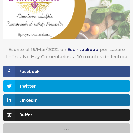
Escrito el
15/Mar/2022
en
Espiritualidad
por
Lázaro
León
No Hay Comentarios
10
minutos de lectura
Facebook
Twitter
LinkedIn
Buffer