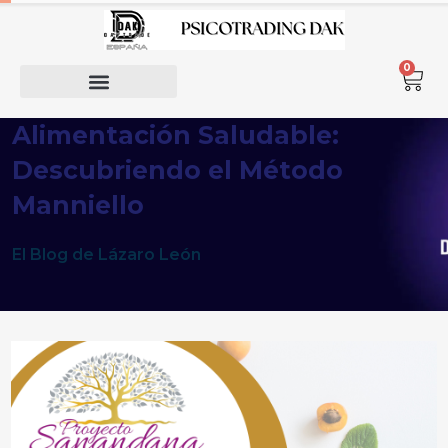
0
Alimentación Saludable:
Descubriendo el Método
Manniello
El Blog de Lázaro León