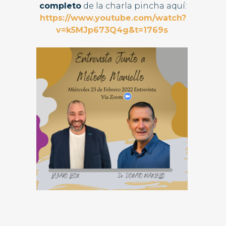
completo
de la charla pincha aquí:
https://www.youtube.com/watch?
v=k5MJp673Q4g&t=1769s