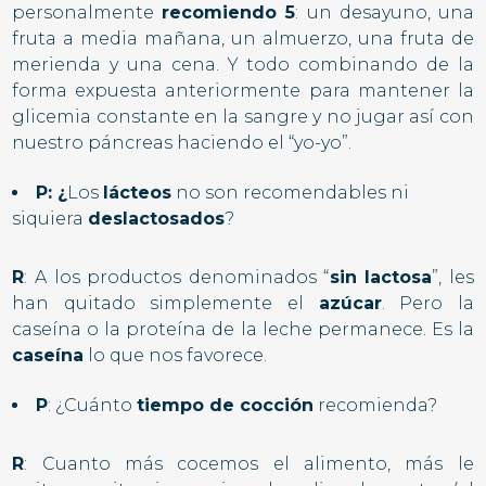
personalmente
recomiendo 5
: un desayuno, una
fruta a media mañana, un almuerzo, una fruta de
merienda y una cena. Y todo combinando de la
forma expuesta anteriormente para mantener la
glicemia constante en la sangre y no jugar así con
nuestro páncreas haciendo el “yo-yo”.
P: ¿
Los
lácteos
no son recomendables ni
siquiera
deslactosados
?
R
: A los productos denominados “
sin lactosa
”, les
han quitado simplemente el
azúcar
. Pero la
caseína o la proteína de la leche permanece. Es la
caseína
lo que nos favorece.
P
: ¿Cuánto
tiempo de cocción
recomienda?
R
: Cuanto más cocemos el alimento, más le