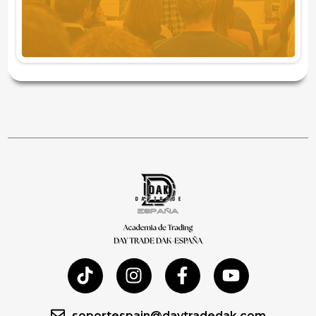
soportespain@daytradedak.com