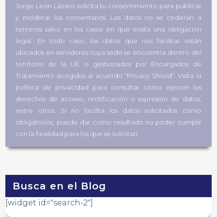
Jorge León Lázaro solicita tu consentimiento para publicar
y moderar los comentarios. Los datos no se cederán a
terceros salvo en los casos en que exista una obligación
legal. En todo caso, los datos que nos facilitas están
ubicados en servidores cuya sede se encuentra dentro del
territorio de la UE o gestionados por Encargados de
Tratamiento acogidos al acuerdo “Privacy Shield”. Visita la
política de privacidad para consultar cómo ejercer los
derechos de acceso, rectificación o supresión de datos,
entre otros. Si no facilita los datos solicitados como
obligatorios, puede dar como resultado no poder cumplir
con la finalidad para los que se solicitan
Busca en el Blog
[widget id="search-2"]