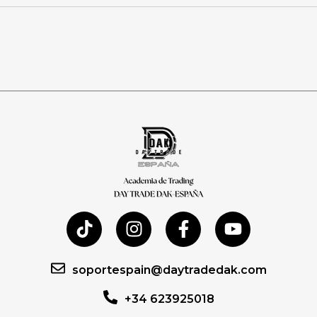
soportespain@daytradedak.com
+34 623925018