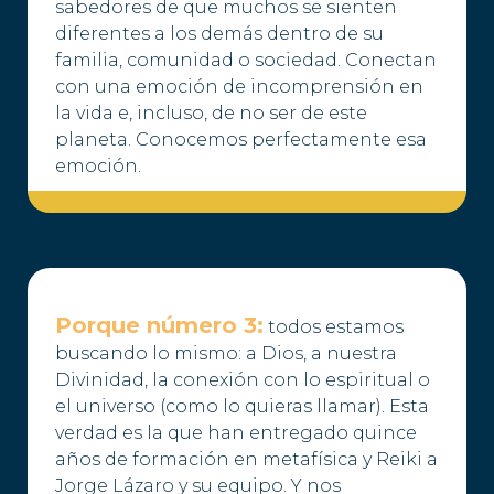
sabedores de que muchos se sienten
diferentes a los demás dentro de su
familia, comunidad o sociedad. Conectan
con una emoción de incomprensión en
la vida e, incluso, de no ser de este
planeta. Conocemos perfectamente esa
emoción.
Porque número 3:
todos estamos
buscando lo mismo: a Dios, a nuestra
Divinidad, la conexión con lo espiritual o
el universo (como lo quieras llamar). Esta
verdad es la que han entregado quince
años de formación en metafísica y Reiki a
Jorge Lázaro y su equipo. Y nos